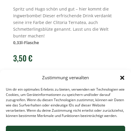
Spritz und Hugo schön und gut – hier kommt die
Ingwerbombe! Dieser erfrischende Drink verdankt
seine irre Farbe der Clitoria Ternatea, auch
Schmetterlingsblüte genannt. Lasst uns die Welt
bunter machen!
0,33l-Flasche
3,50
€
Kein Mehrwertsteuerausweis, da Kleinunternehmer nach
Zustimmung verwalten
§19 (1) UStG.
zzgl.
Versandkosten
Baum
A
Um dir ein optimales Erlebnis zu bieten, verwenden wir Technologien wie
IN DEN WARENKORB
Cookies, um Geräteinformationen zu speichern und/oder darauf
6
l
zuzugreifen. Wenn du diesen Technologien zustimmst, können wir Daten
-
t
wie das Surfverhalten oder eindeutige IDs auf dieser Website
Ingwerrausch
e
verarbeiten. Wenn du deine Zustimmung nicht erteilst oder zurückziehst,
Menge
können bestimmte Merkmale und Funktionen beeinträchtigt werden.
Kategorie:
Bier
Schlagwort:
Baum 6
r
n